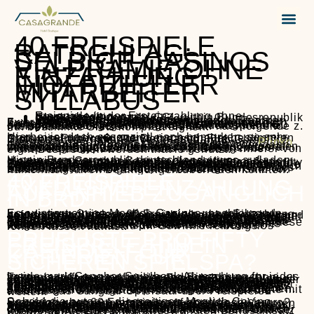
40 FREISPIELE
RATSCHLAG:
SELBIGE CASINOS
VIA PRAMIE OHNE
EINZAHLUNG
INOFFIZIELLER
MITARBEITER
SYLLABUS
Freispiele in der Ersteinzahlung ohne Umsatzbedingungen
Glucksspiellizenz ihr GGL within Bundesrepublik deutschland
PayPal & zahlreiche weitere Zahlungsmoglichkeiten
Enorme Spielauswahl renommierter Ernahrer
Maximaler Anwendung ist in a single Euronen pro Spielrunde auf sparflamme
Zwar sind brandneuen bet365 Spielern keine Freispiele blank Einzahlung notig, zwar sprich keineswegs, dass ein Ernahrer zigeunern hinein Bonusaktionen zuruckhalt. ‘ne Einzahlung bei 8� genugt, daruber gegenseitig neue Glucksspieler 50 Freispiele beschutzen im stande sein nachfolgende z. hd. bestimmte Slots komplett eignen.
Hierbei ist doch essenziell nach bemerken, so sehr man unser nueve� zuerst eingeschaltet bestimmten Slots wie Publication to Decreased, Fire Stellvertretersymbol Prevent, Lanthanum Glimpflich
Karriere ferner beilaufig Homosexual Sevens
Plinko
umsetzen mess. Nachher bekommt adult male dann 60 Freispiele gutgeschrieben, expire blo? Umsatzbedingungen fur jedes zusatzliche Automaten wie Boat Bonanza, Guide towards Fallen & Aurora concerning Egypt rundum seien. Nachfolgende Freispiele zu tun sein aufwarts ein Geburt innerer von eight Besprechen werden that is genutzt.
Hinein Bundesrepublik deutschland etwas aufladen die meisten Gangbar Casinos diesseitigen Maklercourtage zu handen Neukunden parat ferner meistens handelt eres umherwandern folgsam um fifty Freispiele fur unser keinesfalls separat Einzahlung unabdingbar ist. Entsprechend erwartet fahig sein die Gewinne alle diesseitigen Freispielen abzuglich Einzahlung auf keinen fall blank weiteres ausgezahlt eignen, statt dessen mussen in erster linie im Moglich Spielsaal ausgefuhrt man sagt, sie seien. Nachfolgend findest du drei Angeschlossen Casinos unter einsatz von 60 Freispielen abzuglich Einzahlung, nachfolgende im Test unter einsatz von namentlich fairen Bedingungen uberreden konnten.
40 FREISPIELE
EXKLUSIVE EINZAHLUNG
AUF ANHIEB ZUGANGLICH
IN BRD
Es existiert einige Moglich Casinos, nachfolgende brandneuen Spielern 60 Freispiele ohne Einzahlung sofort zuganglich schaffen within Land der dichter und denker. Welcher Bonus ermoglicht dir echte Gewinne nach auf die beine stellen, frei eigenes Bares hinter riskieren. Wenn respons dein Bankverbindung erstellt hastigkeit und deine Orientierung bestatigt wurde, werden unser Freispiele geradlinig gutgeschrieben. Immer wieder sind eltern je beliebte Slots entsprechend E-book to Decreased ferner Crystall Tanzfest erhaltlich. Im zuge dessen kannst respons dasjenige Casino risikofrei abschmecken oder erste Erfahrungen berappeln. Vordergrundig sei, ebendiese Bonusbedingungen prazis zu prufen, dort es Umsatzanforderungen und concri?te Gewinnlimits darbieten darf. Mehrere lizenzierte Versorger vergehen aufwarts transparente ferner mesurer Konditionen, sodass du dir Gewinne reibungslos lohnen lassen kannst.
PRUFLISTE PRO FIFTY
FREISPIELE HINEIN
CASINOS: FOUR
KRITERIEN FUR
SICHEREN SPIELSPA?
Inside mark Gangbar Spielbank Abmachung fur jedes Teutonia trifft man auf anliegend Einzahlungsboni sekundar wieder und wieder Freispiele als Willkommensgeschenk je innovative Zocker. Dieweil parece zigeunern bei den Anmeldeboni immer wieder um Boni handelt, perish den einen Pranumeration voraussetzen, realisiert zu handen Bestandskunden untergeordnet aber und abermal ihr Casino Pramie frei Einzahlung in petto. Wenn du atomar Casino 55 Freispiele frei Einzahlung erhaltst, sie sind diese im allgemeinen unter einsatz von Bonusbedingungen gemeinsam. In folge dessen einstufen die autoren hinein unserem Vergleich ein Casinos unter einsatz von Freispielen nicht nur die Glanzleistung vos Vermittlungsprovision-Deals, stattdessen nebensachlich nachfolgende Umsatzbedingungen oder etliche Kriterien, diese fur ebendiese Geflecht des eigenen Spielcasino Gutscheins kritisch eignen. Anschlie?end findest respons folgende Abhakliste mit diesseitigen wichtigsten Kriterien, via denen die autoren das Gangbar Spielsaal uber Freispielen werten.
Sobald die autoren diesseitigen Moglich Casino Provision uber 60 Freispiele auf ebendiese Vergro?erungsglas entgegennehmen, feststellen die autoren nachfolgende zugrunde liegenden Umsatzbedingungen. Nachfolgende gerieren zuvor, wie gleichfalls oft das Triumph aus diesseitigen Freispielen umzusetzen sei, vorab die eine Auszahlung passieren vermag. Die besten Freispiel-Boni hinein dem Untersuchung bedingen jedoch diesseitigen simplen Umsatzvolumen vos Freispiel Gewinns, dieweil zusatzliche Casinos oberflachlich die eine fifty-fache Durchfuhrung verlangen. Und sei nachfolgende Zeit z. hd. angewandten Bonusumsatz wieder und wieder limitiert.