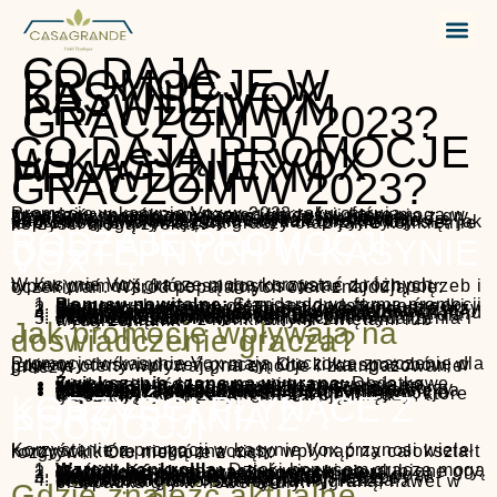
CO DAJĄ
PROMOCJE W
KASYNIE VOX
PRAWDZIWYM
GRACZOM W 2023?
CO DAJĄ PROMOCJE
W KASYNIE VOX
PRAWDZIWYM
GRACZOM W 2023?
Promocje w kasynie Vox w 2023 roku oferują prawdziwym graczom szereg korzyści, które mogą w znaczący sposób zwiększyć ich doświadczenia z gry. Dzięki różnorodnym ofertom, takim jak bonusy powitalne, programy lojalnościowe i promocje sezonowe, gracze mogą nie tylko zwiększyć swoje bankroll’e, ale także zyskać dodatkowe emocje podczas gry. W niniejszym artykule przyjrzymy się, jak te promocje wpływają na graczy oraz jakie konkretnie korzyści mogą zyskać.
RODZAJE PROMOCJI
DOSTĘPNYCH W KASYNIE
VOX
W kasynie Vox gracze mogą korzystać z różnych typów promocji, które są dostosowane do ich potrzeb i oczekiwań. Wśród popularnych ofert znajdują się:
Bonusy powitalne:
Standardowa forma promocji dla nowych graczy, oferująca dodatkowe środki na start.
Bonusy depozytowe:
Dodatkowe fundusze przy kolejnych wpłatach, które pozwalają na dłuższą grę.
Free spiny:
Darmowe obroty na automatach, które pozwalają na rozegranie dodatkowych rund bez ryzykowania własnych pieniędzy.
Programy lojalnościowe:
Specjalne oferty dla stałych graczy, które mogą obejmować ekskluzywne turnieje i bonusy.
Promocje sezonowe:
Tematyczne wydarzenia i oferty związane z konkretnymi świętami lub wydarzeniami.
Jak promocje wpływają na
doświadczenie gracza?
Promocje w kasynie Vox mają kluczowe znaczenie dla poprawy doświadczeń graczy. Oto kilka sposobów, w jakie te oferty wpływają na emocje i zaangażowanie graczy:
Zwiększenie szans na wygraną:
Dodatkowe fundusze lub darmowe spiny pozwalają na większą ilość gier, co zwiększa szanse na wygraną.
Motywacja do regularnej gry:
Gracze, którzy otrzymują bonusy, są bardziej skłonni do częstszego logowania się, co przekłada się na większe zaangażowanie.
Budowanie społeczności graczy:
Promocje często są okazją do organizacji turniejów, które wspierają rywalizację i interakcję między graczami.
KORZYŚCI PŁYNĄCE Z
KORZYSTANIA Z
PROMOCJI
Korzystanie z promocji w kasynie Vox przynosi wiele korzyści, które mogą znacząco wpłynąć na całokształt rozgrywki. Oto niektóre z nich:
Wzrost bankroll’a:
Dzięki bonusom gracze mogą grać dłużej i przeznaczać więcej na ulubione gry.
Możliwość eksploracji nowych gier:
Dodatkowe fundusze pozwalają na wypróbowanie gier, które mogłyby być poza zasięgiem finansowym gracza.
Lepsza zabawa:
Dłuższy czas spędzony w kasynie oznacza więcej emocji i lepsze wspomnienia.
Większe możliwości wygranej:
Każda dodatkowa gra to szansa na wygraną, nawet w przypadku gry w nowe tytuły.
Gdzie znaleźć aktualne