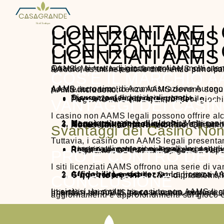
CONFRONTARE I C
LICENZIATI AAMS
CONFRONTARE I C
LICENZIATI AAMS
Quando si tratta di giocare online, molti utenti italiani si trovano di fronte a un dilemma: scegliere tra i casino non AAMS legali e i siti licenziati AAM
COS’È IL MARCHIO 
AAMS, acronimo di Amministrazione Autonoma dei Monopoli di Stato, è l’ente governativo italiano che regola il gioco d’azzardo online. I siti che possiedono una licenza AAMS devono seguire rigide normative per garantire la sicurezza dei giocatori. Alcuni elementi chiave del marchio AAMS includono:
Sicurezza dei dati degli utenti.
Transazioni finanziarie protette.
Meccanismi di gioco responsabile.
Regole chiare e trasparenti per i giochi
VANTAGGI DEI CASI
I casino non AAMS legali possono offrire alcu
Maggiore varietà di giochi:
Molti casi
Bonus più generosi:
I bonus e le prom
Minori limiti di prelievo:
Può capitare c
Accessibilità internazionale:
Questi ca
Svantaggi dei Casino N
Tuttavia, i casino non AAMS legali presentan
Assenza di protezioni legali: In caso di
Rischio di problemi nel prelievo delle v
Potenziale mancanza di garanzia sulla 
Regolamentazione meno rigorosa rispet
PRO E CONTRO DEI S
I siti licenziati AAMS offrono una serie di va
Affidabilità e sicurezza:
La licenza AA
Gioco responsabile:
Sono presenti str
Supporto legale:
In caso di problemi, 
CONCLUSIONE
In sintesi, la scelta tra casino non AAMS legali e siti AAMS dipende dalle preferenze personali di ciascun giocatore. Se desideri una mag
aggiornamenti e approfondimenti sul gioco d