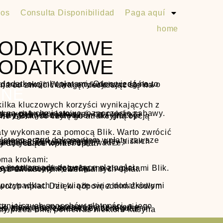
ios
Consulta Disponibilidad
Paga aquí
home
 DODATKOWE
 DODATKOWE
INE
om na natychmiastowe rozpoczęcie zabawy.
uje ryzyko oszustwa.
go wygodnym narzędziem dla graczy.
to śledzić takie oferty.
akcji, co warto mieć na uwadze.
 dotyczące wpłat i opłat.
oma krokami:
ą jego zasady dotyczące płatności.
e możliwe opłaty związane z wpłatami Blik.
ez dodatkowych kosztów.
 być świadomym ewentualnych opłat.
le zaleca się zawsze czytać regulamin.