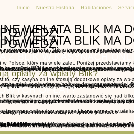
Inicio
Nuestra Historia
Habitaciones
Servic
INE WPŁATA BLIK MA
DPOWIEDŹ!
INE WPŁATA BLIK MA
DPOWIEDŹ!
A Z BLIK W KASYNACH ONL
y za pomocą Blik są szybkie i proste, co pozwala gracz
 karty:
wansowanych rozwiązań zabezpieczających, co minimaliz
kszości kasyn działających na polskim rynku, co czyni 
:
ją opłaty za wpłaty Blik?
mocje, które pozwalają na dokonanie wpłaty bez opłat. War
datkowe opłaty za korzystanie z Blik w kontekście trans
śli grasz w określone gry, mogą obowiązywać inne zasady
KOWYCH OPŁAT?
h Blik w kasynach online, warto zastanowić się nad kilk
 zdecydujesz się na konkrentne kasyno, sprawdź, jakie s
a:
Nie wahaj się zapytać przedstawicieli kasyna o wszelki
omocyjne, które mogą pozwolić ci na dokonanie wpłaty b
czytaj regulamin kasyna przed dokonaniem wpłaty, aby
e się z polityką konkretnego kasyna oraz uważne monitorowanie swoich wpłat. Dzięki odpowiednim źródłom informacji możesz maksymalnie wykorzystać zalety, jakie niesie ze sobą ten sposób płatności.
nline jest bezpieczne?
zabezpieczające chronią dane użytkowników.
ją Blik?
atach Blik?
Wiele kasyn nie pobiera dodatkowych opłat, a
nach online?
Blik?