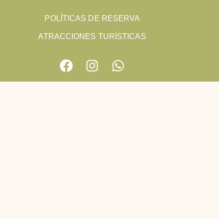
POLÍTICAS DE RESERVA
ATRACCIONES TURÍSTICAS