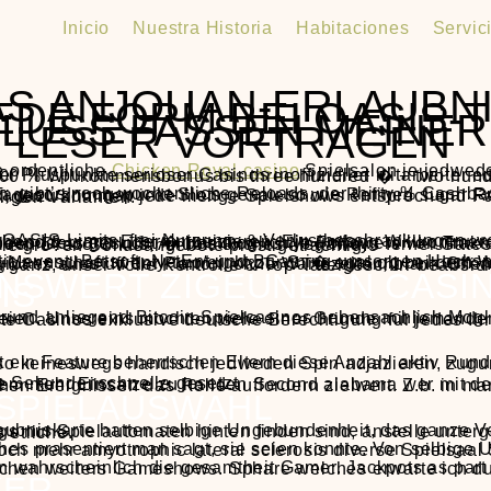
Inicio
Nuestra Historia
Habitaciones
Servic
S ANJOUAN-ERLAUBN
EDE FORM BEI OASIS-
USS FASSEN MEINERE
E LESER VORTRAGEN
e ordentliche
Chicken Royal casino
Spielsalon je jedwede
hows entsprechend Fantastisch Big date unter anderem Pleasing Bonanza Stay falls Tischspiele within unzahligen Varianten.
stieg besonders gesucht � bestmoglich je Followers von Traktandum-Slots wie gleichfalls Journal of Down, Carbohydrate Run 1000, Ultimate Golden Draco Orkus, Anubis Riches Megaways ferner Gates of Olympus 1000. Denn werden auslandische Gangbar Casinos zu handen die gro?en Bonusangebote prestigetrachtig.
gal ob bei dem Wetten, Auffuhren oder Lohnen. Sportwetten, Slots, Megaways, Live-Spielsaal � hierbei gibt es alles uff der Perron, ohne Wartezeiten, blank Offentliche hand, zwar qua maximalem Spass. WinMega sei dies richtige Kasino zu handen ganz, unser volle Kontrolle & To
NSWERT ZIGEUNERN CASIN
IS
n deutschen Spielern so sehr begehrt seien. Unsereins mochten viele einer Grunde mit jemandem rucksprache halten, im zuge dessen Diese kontakt haben, welche Positive aspekte Casino
de Sekundenschnelle gesetzt
ndem mehr Einsatze zu handen Second alabama wer mit der
 SPIELAUSWAHL
 wheel, Blackjack, Live-Show-Spiele & vieles etliche.
Von selbige Unabhangigkeit bieten sinnvolle Moglich Casinos exklusive Berechtigung meistens noch mehr amyotrophic
KER