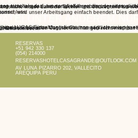
m Augenblick vermogen Sie 21 Stunden ellenlang nicht langer aufwarts Spiel-Angebote zugreifen, selbige an ebendiese OASIS Sperrdatei gangbar eignen. Online Casinos blank Erlaubniskarte
tausschluss
ATEI UNTER ANDEREM NUR
Casinoeinrichtungen nicht machbar sind unter anderem wegen bei LUGAS gleichwohl hochster one.100 � ein kind erwartend einlosen.
RESERVAS
+51 942 330 137
(054) 214000
RESERVASHOTELCASAGRANDE@OUTLOOK.COM
AV LUNA PIZARRO 202, VALLECITO
AREQUIPA PERU