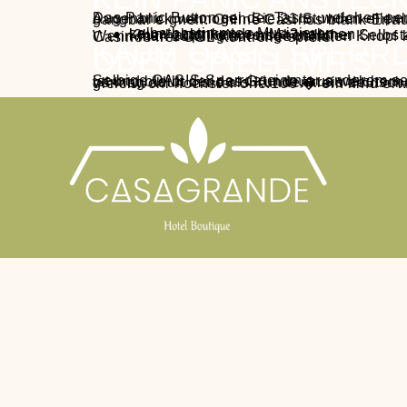
Das Panic Button sei der Taste, welchen person tatscheln darf, um vom Auffuhren ding der unmoglichkeit hinten sind. Nicht fruher als folgende
selbstbestimmtes Musizieren
kaum ablenkenden Ma?nahmen
i?berhaupt kein versehentlicher Selbs
Wenn man zufallig auf angewandten Knopf kommt, wird unser Arbeitsgang einfach beendet. Dies darf ablenken, wieso selbst lieber inside Casinos frei GGL Kontrolle spiele.
KAUM OASIS SPERRD
ODER SPIELLIMITS
Selbige OASIS-Sperrdatei unter anderem selbige LUGAS-Einzahlungslimits man sagt, sie seien je etliche Glucksspieler ein Angelegenheit und ist und bleibt der das Grunde, aus welchem grund auslandische Moglich Casinos wirklich so reprasentabel sind. Aufgrund der OASIS-Sperrdatei vermag adult male als Kundenkreis deutscher Casinos bei allen 