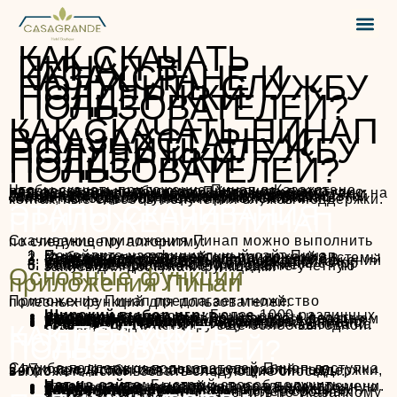
КАК СКАЧАТЬ
ПИНАП В
КАЗАХСТАНЕ И
ПОЛУЧИТЬ СЛУЖБУ
ПОДДЕРЖКИ
ПОЛЬЗОВАТЕЛЕЙ?
КАК СКАЧАТЬ ПИНАП
В КАЗАХСТАНЕ И
ПОЛУЧИТЬ СЛУЖБУ
ПОДДЕРЖКИ
ПОЛЬЗОВАТЕЛЕЙ?
Чтобы скачать приложение Пинап в Казахстане, пользователю необходимо выполнить всего несколько простых шагов. Приложение доступно для скачивания как на устройствах Android, так и на iOS. Кроме того, Пинап предлагает своим пользователям качественную службу поддержки, которая готова помочь по любым вопросам, связанным с использованием платформы. В этой статье мы подробно рассмотрим, как скачать Пинап, основные функции приложения и контактные способы получения службы поддержки.
ЭТАПЫ СКАЧИВАНИЯ
ПРИЛОЖЕНИЯ ПИНАП
Скачивание приложения Пинап можно выполнить по следующему алгоритму:
Перейдите на официальный сайт Пинап.
Выберите нужную версию приложения в зависимости от вашей операционной системы (Android или iOS).
Если вы используете Android, то вам необходимо разрешить установку приложений из неизвестных источников в настройках устройства.
Скачайте APK-файл или приложение с App Store для iOS.
Установите скачанное приложение.
Запустите приложение и создайте учетную запись для доступа к функциям.
Основные функции
приложения Пинап
Приложение Пинап предлагает множество полезных функций для пользователей:
Широкий выбор игр:
Более 1000 различных игровых автоматов, включая слоты и настольные игры.
Спортивные ставки:
Возможность делать ставки на различные виды спорта в реальном времени.
Бонусы и акции:
Регулярные предложения для новых и постоянных клиентов.
Удобный интерфейс:
Легкий и интуитивно понятный дизайн приложения.
Кэшбэк:
Возможность получения кэшбека на ставки, что делает игру еще более выгодной.
КАК ПОЛУЧИТЬ
ПОДДЕРЖКУ
ПОЛЬЗОВАТЕЛЕЙ?
Служба поддержки пользователей Пинап доступна 24/7 и предоставляет помощь по различным вопросам. Чтобы связаться со службой поддержки, вы можете использовать следующие способы:
Чат на сайте:
Быстрый способ получить ответы на ваши вопросы в реальном времени.
Email:
отправьте свой запрос на электронную почту службы поддержки.
Социальные сети:
Поддержка также доступна через официальные страницы в социальных сетях.
Телефонный звонок:
Для более срочных вопросов вы можете позвонить по указанному на сайте номеру.