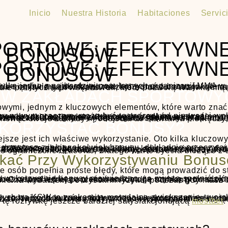
Inicio
Nuestra Historia
Habitaciones
Servic
PORTOWE: EFEKTYWN
E BONUSÓW
PORTOWE: EFEKTYWN
E BONUSÓW
ortowych. W artykule omówimy, jak skutecznie korzystać z bonusów oferowanych przez bukmacherów, aby maksymalnie zwiększyć swoje zyski. Dowiecie się, jakie są dostępne rodzaje bonusów oraz jak je najlepiej wykorzysta
 W ZAKŁADACH SPORTOWY
:
 nowym graczom, może być to procent od pierwszej wpła
a pewien procent zwrotu utraconych środków w określonym
we środki bez konieczności wpłaty, często na start.
ienia zakładu, gdzie jeśli przegrasz, bukmacher zwraca
y związane z ważnymi wydarzeniami sportowymi, np. mist
YKORZYSTAĆ BONUSY?
ocje mogą mieć różne wymagania dotyczące obrotu.
ką:
Wykorzystaj bonusy na zakłady, które są mniej ryzyk
czekać, analizując statystyki i formę zawodników, zanim 
:
nikać Przy Wykorzystywaniu Bonu
 wykorzystuje bonusy nie wiedząc, że muszą spełnić okre
bez odpowiedniego planowania mogą szybko prowadzić d
w:
Czasami lepiej poczekać na idealne momenty do stawi
ępnych rodzajów bonusów, skuteczne ich wykorzystywanie oraz unikanie powyższych błędów mogą znacząco wpłynąć na twoje wyniki. Pamiętaj, że klucz do sukcesu leży w odpowiedniej analizie i odpowiedzialnym zarządzaniu swoim bu
tę rozrywkę jeszcze bardziej satysfakcjonującą
mostbet
.