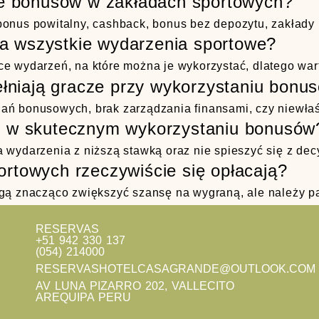
aje bonusów w zakładach sportowych?
bonus powitalny, cashback, bonus bez depozytu, zakłady
a wszystkie wydarzenia sportowe?
ce wydarzeń, na które można je wykorzystać, dlatego war
pełniają gracze przy wykorzystaniu bonu
ań bonusowych, brak zarządzania finansami, czy niewła
c w skutecznym wykorzystaniu bonusów
 wydarzenia z niższą stawką oraz nie spieszyć się z dec
rtowych rzeczywiście się opłacają?
RESERVAS
+51 942 330 137
(054) 214000
RESERVASHOTELCASAGRANDE@OUTLOOK.COM
AV LUNA PIZARRO 202, VALLECITO
AREQUIPA PERU