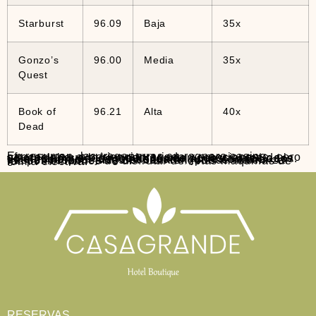
Starburst
96.09
Baja
35x
Gonzo’s
96.00
Media
35x
Quest
Book of
96.21
Alta
40x
Dead
En resumen, las tragaperras en ragnaro casino ofrecen una experiencia variada y emocionante, pero es crucial que los jugadores sean conscientes de la volatilidad y de los requisitos de apuesta asociados. La elección del juego adecuado, junto con una gestión responsable del bankroll, puede maximizar las posibilidades de disfrutar de estas máquinas de forma efectiva.
RESERVAS