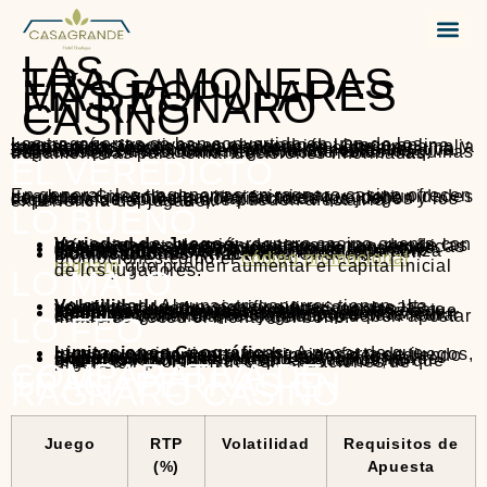
LAS
TRAGAMONEDAS
MÁS POPULARES
EN RAGNARO
CASINO
Las tragaperras se han convertido en uno de los juegos más atractivos en el mundo del juego online, y
ragnaro casino
no es una excepción. Con una amplia variedad de juegos y proveedores de software reconocidos, este casino ofrece a los jugadores una experiencia emocionante y potencialmente lucrativa. Sin embargo, es fundamental analizar tanto los aspectos positivos como negativos de estas máquinas tragamonedas para tomar decisiones informadas.
EL VEREDICTO
En general, las tragaperras en ragnaro casino ofrecen una buena mezcla de entretenimiento y oportunidades de ganar. Sin embargo, hay factores que deben considerarse, como la volatilidad de los juegos y los requisitos de apuesta que pueden afectar la experiencia del jugador.
LO BUENO
Variedad de Juegos:
ragnaro casino cuenta con una extensa selección de tragaperras, desde las clásicas hasta las más modernas, con temáticas diversas que atraen a todo tipo de jugadores.
Proveedores de Software:
Los juegos son desarrollados por proveedores de renombre como NetEnt y Microgaming, lo que garantiza calidad y un alto RTP (Return to Player) en muchos títulos.
Bonificaciones Atractivas:
Ofrecen
promociones como el
código promocional
ragnaro
que pueden aumentar el capital inicial
de los jugadores.
LO MALO
Volatilidad:
Algunas tragaperras tienen alta volatilidad, lo que significa que, aunque las ganancias pueden ser significativas, las pérdidas también pueden ser frecuentes. Esto puede ser desalentador para los jugadores que prefieren un juego más estable.
Requisitos de Apuesta:
Muchos bonos vienen con requisitos de apuesta que pueden ser tan altos como 35x, lo que significa que para retirar cualquier ganancia, los jugadores deben apostar múltiples veces el monto del bono.
LO FEO
Limitaciones Geográficas:
A pesar de que ragnaro casino tiene una buena oferta de juegos, algunos pueden estar restringidos dependiendo de la región, lo que puede frustrar a los jugadores.
Soporte al Cliente:
Aunque hay opciones de soporte disponibles, algunos usuarios han reportado tiempos de respuesta lentos, lo que puede ser problemático en situaciones de urgencia.
COMPARATIVA DE
TRAGAPERRAS EN
RAGNARO CASINO
Juego
RTP
Volatilidad
Requisitos de
(%)
Apuesta