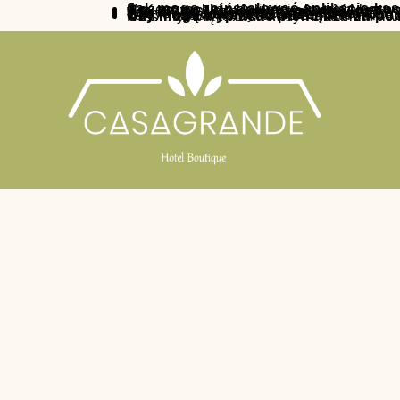
Jak mogę zainstalować aplikację ka
Możesz pobrać aplikację kasyna bezpo
Czy wszystkie kasyna oferują logow
Nie, warto wcześniej sprawdzić, czy w
Jak długo trwa weryfikacja konta?
Weryfikacja konta może zająć od kilku 
Czy mogę korzystać z BLIKa na kom
Tak, możesz korzystać z BLIKa również
Czy mogę wypłacać pieniądze za p
Niestety, większość kasyn nie umożliw