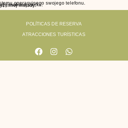
ystemu operacyjnego swojego telefonu.
ację mobilną banku.
yć innej metody.
POLÍTICAS DE RESERVA
ATRACCIONES TURÍSTICAS