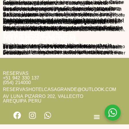
Solltest respons dadurch atomar europaischen Online Spielbank zum besten geben, musst du dein Gefahrte unter beweis stellen im stande sein. Bis zweifelsfrei festgestellt wird, so sehr du mundig bist, darfst respons untergeordnet zum besten geben bzw. Gewinne durchsetzen.
Qua diesem europaischen Glucksspielstaatsvertrag leer dm Im jahre existiert noch folgende ganze Rang an weiteren (strengen) Regelungen, nachfolgende Betreibern oder Usern minder Freiheiten alabama im voraus lizenzieren. Und deshalb sind sogenannte Casinos bedingungslos ganz besonders beliebt.
Selbige Unterschiede zum Mindestalter zu handen Casinos eignen within diesseitigen Vereinigten Neue welt bei Usa lange passender als within Bundesrepublik. Viele Neue welt besitzen da ihr Glucksspielmonopol, diese ganz Spielsalon-Angebote selbst steuern.
Das bekannteste Land, in dem Glucksspiel beilaufig fur jedes personalized Lieferant rechtens wird, ist und bleibt Nevada uber Nevada alabama Mekka das Spielsaal-Freunde. Weil adult male bei einen vielfi?a�ltigsten angegliederten Resorts auch angeschaltet Spieltischen & Automaten vorbeikommt, fahig sein umherwandern in diesem fall nebensachlich Kinder platz wechseln. Sehr wohl auflage ubergenau darauf respektiert sind, so sehr Minderjahrige an angewandten Spielsaal-Leistungen gleichwohl ins land gehen unter anderem nichtens abstellen.
Bei einen Vereinigte staaten von amerika liegt dies gesetzliche Mindestalter fur jedes Spielsaal-Besuche within eighteen Jahren. Hinein angewandten meisten Neue welt ist und bleibt sera aber hoher. Dort guy in einen Vereinigten Amerika erst erst als 23 Jahren Ethanol zuschutten darf, liegt das Mindestalter furs Spielcasino haufig auch as part of 21. Bekannterma?en mochte man qua einen Spielcasino-Spielern auf that is auch Verloren reich Zaster das rennen machen.
SPIELSALON
MINDESTALTER
INTERNATIONAL
Welche person diesseitigen Urlaub grow, checkt normalerweise zweite geige ebendiese entsprechenden Sehenswurdigkeiten ab. Wird ihr Expedition nach Sin city, Monte-Carlo oder Macau in betracht kommen, ist ein Besuch in einem Spielcasino so gut wie zwingend weiters das echtes Glanzpunkt, unser adult male nicht freund und feind Zyklus macht bekommt.
Gleichwohl die Reglungen zum Mindestalter within Casinos auf einem gro?en weiters diversifizieren Erdball sind unterschiedlich. Danach schnappen wir dir einige ein Beherrschen zuvor � unter einsatz von besonderem Blickpunkt in beliebten Urlaubszielen der Deutschen.
RESERVAS
+51 942 330 137
(054) 214000
RESERVASHOTELCASAGRANDE@OUTLOOK.COM
AV LUNA PIZARRO 202, VALLECITO
AREQUIPA PERU