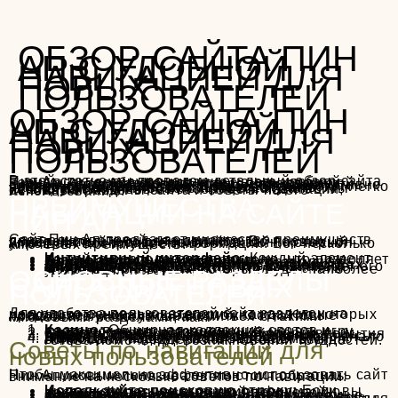
ОБЗОР САЙТА ПИН
АП С УДОБНОЙ
НАВИГАЦИЕЙ ДЛЯ
НОВЫХ
ПОЛЬЗОВАТЕЛЕЙ
ОБЗОР САЙТА ПИН
АП С УДОБНОЙ
НАВИГАЦИЕЙ ДЛЯ
НОВЫХ
ПОЛЬЗОВАТЕЛЕЙ
В этой статье мы проведем детальный обзор сайта Пин Ап, акцентируя внимание на его удобной навигации, особенно для новых пользователей. Пин Ап – это платформа, которая предлагает широкий спектр азартных игр и услуг, и интуитивно понятный интерфейс сайта помогает новичкам быстро ориентироваться. Пользователи могут легко находить нужную информацию и получать удовольствие от игрового процесса. Далее мы исследуем ключевые особенности навигации, основные разделы сайта и советы по его использованию.
ПРЕИМУЩЕСТВА
НАВИГАЦИИ НА САЙТЕ
ПИН АП
Сайт Пин Ап предлагает множество преимуществ для пользователей, что делает его привлекательным для новичков. Во-первых, он имеет чистый и современный дизайн, который упрощает восприятие информации. Вот несколько ключевых преимуществ:
Интуитивный интерфейс:
Каждый элемент на сайте располагается логично, что позволяет легко находить нужные разделы.
Быстрая загрузка страниц:
Оптимизированные страницы позволяют быстро переходить между разделами, без задержек.
Доступность на мобильных устройствах:
Сайт адаптирован для использования на смартфонах и планшетах, что увеличивает его универсальность.
Широкий выбор языков:
Пользователь может выбрать язык, который будет наиболее удобен для него.
ОСНОВНЫЕ РАЗДЕЛЫ
САЙТА ДЛЯ НОВЫХ
ПОЛЬЗОВАТЕЛЕЙ
Для удобства пользователей сайт разделен на несколько основных категорий, каждая из которых предлагает уникальные возможности. Новые пользователи могут ознакомиться с такими ключевыми разделами, как:
Казино:
Обширная коллекция слотов и настольных игр, позволяющих начать игру сразу после регистрации.
Спорт:
Раздел, посвященный спортивным ставкам, где можно найти актуальные события и делать ставки в реальном времени.
Акции:
Специальные предложения и бонусы для новых игроков, которые облегчают начало игры.
Помощь:
Раздел с часто задаваемыми вопросами и поддержкой, которая всегда готова помочь при возникновении трудностей.
Советы по навигации для
новых пользователей
Чтобы максимально эффективно использовать сайт Пин Ап, новым пользователям стоит обратить внимание на несколько советов по навигации:
Используйте поисковую строку:
Если вы ищете конкретную игру или информацию, воспользуйтесь встроенной поисковой функцией.
Изучите раздел помощи:
В нем представлены ответы на часто задаваемые вопросы, что поможет вам разобраться в особенностях работы сайта.
Обретите опыт через практику: