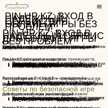
PIN-UP KZ: ВХОД В
НАДЁЖНЫЙ
СЕРВИС ДЛЯ
ОНЛАЙН ИГРЫ БЕЗ
ПРОБЛЕМ
PIN-UP KZ: ВХОД В
НАДЁЖНЫЙ СЕРВИС
ДЛЯ ОНЛАЙН ИГРЫ
БЕЗ ПРОБЛЕМ
Pin-Up KZ — это надежный и популярный сервис для онлайн-игр, который предлагает пользователям удобный вход и разнообразные развлечения. В этой статье мы обсудим, как легко и безопасно зайти на платформу, какие преимущества предлагает Pin-Up KZ и что нужно знать для комфортной игры.
ПРЕИМУЩЕСТВА PIN-UP
KZ
Pin-Up KZ обладает множеством преимуществ, среди которых можно выделить:
Интуитивно понятный интерфейс:
Пользователь не столкнется с трудностями при навигации по сайту.
Широкий выбор игр:
В каталоге представлено множество слотов, карточных игр и ставок на спорт.
Безопасность и надежность:
Платформа обеспечивает высокий уровень защиты данных пользователей.
Быстрые выплаты:
Заведение может гарантировать оперативные транзакции.
Клиентская поддержка:
Команда поддержки доступна круглосуточно и готова помочь в любой ситуации.
КАК
ЗАРЕГИСТРИРОВАТЬСЯ И
ВОЙТИ В СИСТЕМУ
Регистрация на Pin-Up KZ — это простой и быстрый процесс. Следуйте приведённым шагам:
Перейдите на официальный сайт Pin-Up KZ.
Нажмите кнопку «Регистрация» в правом верхнем углу.
Заполните все необходимые поля: почта, пароль и личные данные.
Подтвердите регистрацию через электронную почту.
Авторизуйтесь, введя свои логин и пароль.
После этого вы получите доступ ко всем функциям сервиса и сможете наслаждаться любимыми играми.
Советы по безопасной игре
Для безопасной игры на платформе важно соблюдать несколько рекомендаций:
Используйте сложные пароли:
Это поможет предотвратить несанкционированный доступ к вашей учетной записи.
Следите за своими ставками:
Устанавливайте лимиты для контроля своих расходов.
Не делитесь личной информацией:
Ваши данные должны быть конфиденциальными.
Регулярно меняйте пароль:
Это предотвратит возможную утечку данных.
ЗАКЛЮЧЕНИЕ