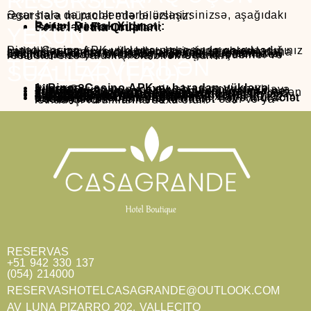
RESURSLAR
Əgər hələ də problemlərlə üzləşirsinizsə, aşağıdakı resurslara müraciət edə bilərsiniz:
Rəsmi Dəstək Xidməti:
İstifadəçi Forumları:
Sosial Media Qrupları:
YEKUN
Pinco Casino APK yükləmə prosesində qarşılaşdığınız çətinliklər cansıxıcı ola bilər, lakin bu problemlərin həlli üçün təqdim etdiyimiz bələdçini izləməklə daha asan bir yükləmə təcrübəsi əldə edə bilərsiniz. Unutmayın ki, rəsmi mənbələrdən istifadə etməklə, düzgün prosedurları izlədiyinizdə bu tip çətinlikləri minimuma endirə bilərsiniz. Yuxarıdakı tədbirlər və resurslar sizə yardımçı ola bilər. Uğurlar!
TEZ-TEZ VERILƏN
SUALLAR (FAQ)
1. Pinco Casino APK-nı haradan yükləyə bilərəm?
Pinco Casino-nun rəsmi veb saytından yükləyə bilərsiniz.
2. Yükləmə zamanı «Xəta» mesajı gəlirsə nə etməliyəm?
İnternet bağlantınızı yoxlayın və rəsmi mənbədən yüklədiyinizdən əmin olun.
3. Cihazımda yer kıtlığı varsa, nə etməliyəm?
Lazımsız tətbiq və faylları silərək yer açın.
4. Uygun olmayan sistem tələbləri ilə qarşılaşırsam, nə etməliyəm?
Cihazınızın spesifikasiyalarını yoxlayın və lazım olduğunda yeniləyin.
5. Hələ də problem yaşayırsam, nəyə müraciət etməliyəm?
Rəsmi dəstək xidmətinə müraciət edin və ya istifadəçi forumlarına daxil olun.
RESERVAS
+51 942 330 137
(054) 214000
RESERVASHOTELCASAGRANDE@OUTLOOK.COM
AV LUNA PIZARRO 202, VALLECITO