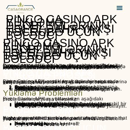
PINCO CASINO APK
YÜKLƏMƏ
PROBLEMLƏRININ
HƏLLI: DAHA YAXŞI
TƏCRÜBƏ ÜÇÜN
BƏLƏDÇI
PINCO CASINO APK
YÜKLƏMƏ
PROBLEMLƏRININ
HƏLLI: DAHA YAXŞI
TƏCRÜBƏ ÜÇÜN
BƏLƏDÇI
Pinco Casino APK yükləmə prosesi bəzi istifadəçilər üçün çətinliklər yarada bilər. Bu məqalədə, Pinco Casino APK yükləyərkən qarşılaşa biləcəyiniz ən yaygın problemləri müəyyən edəcək və onların həll yollarını təqdim edəcəyik. Əgər siz də bu problemlərlə üzləşirsinizsə, narahat olmayın; burada sizə lazım olan bütün məlumatları təqdim edəcəyik. Bu bələdçi, istifadəçilərə daha asan və rahat bir yükləmə təcrübəsi təmin etməyə kömək edəcək.
PINCO CASINO APK
YÜKLƏMƏ PROSESI
Pinco Casino APK-nı yükləmək üçün bir neçə sadə addımı izləmək kifayətdir. Aşağıdakı mərhələləri yerinə yetirdikdə, tez və problemsiz yükləmə prosesi ilə qarşılaşacaqsınız:
Əvvəlcə cihazınızdakı Parametrlər bölməsinə daxil olun.
Təhlükəsizlik bölməsindən «Bilinməyən Mənbələr» seçimini aktivləşdirin.
Rəsmi Pinco Casino veb saytına daxil olun və APK faylını yükləyin.
Yüklədikdən sonra APK faylını açın və quraşdırma prosesini başa çatanadək gözləyin.
Quraşdırma bitdikdən sonra proqramı açın və hesabınıza daxil olun.
Yükləmə Problemləri
Pinco Casino APK-nı yükləyərkən aşağıdakı problemlərlə qarşılaşa bilərsiniz:
Uyğunsuzluq problemləri:
İnternet əlaqəsi:
Yükleme prosesi üçün stabil bir internet bağlantısı olmalıdır. Zayıf bağlantı vəziyyətində yükləmə tamamlanmaya bilər.
Kötü APK faylı:
Bəzən yüklənən fayl zədə görmüş ola bilər. Rəsmi qaynaqlardan yükləmədiyinizdən əmin olun.
Quraşdırma xətası:
Quraşdırma zamanı «Quraşdırma xətası» mesajı alırsınızsa, cihazınızda kifayət qədər yer olmadığını yoxlayın.
PROBLEMLƏRI HƏLL
ETMƏ YOLLARI
Y above mentioned problems particularly on those that might arise while downloading and installing the Pinco Casino APK. Here are some effective solutions you can try:
Uyğunsuzluq:
İnternet bağlantısı kontroll:
Fayl yükləmə:
Quraşdırma problemi:
YARDIM ALMAQ ÜÇÜN