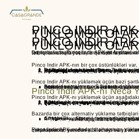
PINCO INDIR AP
YÜKLƏMƏK OLAR
PINCO INDIR AP
YÜKLƏMƏK OLAR
Bu məqalədə, Pinco Indir APK-nı Android cihazlarınıza necə asan yolla yükləyəcəyinizi öyrənəcəksiniz. Pinco Indir, Android üçün populyar bir tətbiqdir və istifadəçilərə müxtəlif faylları və multimedia məzmununu yükləməyə imk
PINCO INDIR APK-NI
Pinco Indir APK-nın bir çox üstünlükləri var,
İstifadəçi dostu interface:
Tətbiq asan 
Fayl yükləmə sürəti:
Pinco Indir, fayl
Multimedia dəstəyi:
Tətbiq, fərqli mult
İnternetdən offline istifadə imkanı:
Yüklədiyiniz fayllara offline şəkildə daxil ola bilirsiniz, bu da internet bağlantısı olmayan zaman faydalıdır.
Fərdi ayar imkanları:
İstifadəçilər tətb
PINCO INDIR APK-N
Pinco Indir APK-nı yükləmək üçün bəzi şərtlə
Android versiyanızın 5.0 və ya daha yu
Yeterli yerin olması, çünki tətbiq yükl
İnternet bağlantınızın sürətli və stabil
Quraşdırma üçün təyin edilmiş icazələri
Pinco Indir APK-nı Necə 
Pinco Indir APK-nı yükləmək üçün aşağıdakı 
Rəsmi veb saytına daxil olun:
İlk öncə
APK faylını tapın:
Yükləmə bölməsində A
Yükləməni başlatın:
Yüklə düyməsini b
Quraşdırma icazələrini təsdiqləyin:
Yü
Tətbiqi açın:
Quraşdırma tamamlandıqdan
PINCO INDIR APK-NI
Bazarda bir çox alternativ yükləmə tətbiqlər
Google Play Store – rəsmi tətbiq mağaz
ACMarket – müxtəlif tətbiqləri yükləmək
APKMirror – APK fayllarının geniş kolle
F-Droid – yalnız açıq mənbəli tətbiqləri
NƏTICƏ
Pinco Indir APK-nı Android cihazınıza yükləmək asandır. İstifadəçinin tələblərinə uyğun yükləmə addımlarını izlədiyinizdə, siz bu tətbiqin geniş imkanlarından yararlana biləcəksiniz. Yuxarıda 
TEZ-TEZ VERILƏN SU