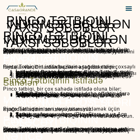
PINCO TƏTBIQINI
İNDIRMƏK ÜÇÜN ƏN
YAXŞI SƏBƏBLƏR
PINCO TƏTBIQINI
İNDIRMƏK ÜÇÜN ƏN
YAXŞI SƏBƏBLƏR
Bugünkü yazımızda «Pinco Tətbiqini İndirmək Üçün Ən Yaxşı Səbəblər» mövzusunu müzakirə edəcəyik. Digital dünyada tələblərin artması ilə, tətbiqlərin əhəmiyyəti də gündən-günə artır. Pinco Tətbiqi, onu yükləmək üçün bir çox səbəblərə sahibdir. İstifadəçilərə daha asan və effektiv bir həyat tərzi təqdim edir, bu səbəbdən də xüsusilə xüsusiyyətlərini öyrənmək vacibdir.
PINCO TƏTBIQININ
FAYDALARI
Pinco Tətbiqinin istifadəçilərinə təqdim etdiyi çoxsaylı faydalar var. Onlardan bəziləri aşağıdakılardır:
İstifadəçi Dostu İnterfeys:
Pinco Tətbiqi, sadə və intuitiv istifadəçi interfeysi ilə seçilir. Tətbiqin funksiyaları asanlıqla başa düşülə biləcək şəkildə təqdim edilir.
Qabaqcıl Təhlükəsizlik:
Məlumatların qorunması ön planda saxlanılır. İstifadəçilərin məlumatları şifrələnmiş şəklində saxlanılır.
Müxtəlif Xüsusiyyətlər:
Tətbiq bir çox faydalı xüsusiyyət təqdim edir, məsələn, layihə idarəetmə, gündəlik tapşırıqlar və daha bir çoxu.
Mobil Cihaz Müqayisəsi:
Pinco tətbiqi, bütün mobil cihazlarla uyğun gəlir və yüklənməsi asandır.
Sosial İnteqrasiya:
İstifadəçilər, sosial şəbəkələri ilə inteqrasiya edərək, paylaşım edə və əlaqə saxlaya bilərlər.
Pinco Tətbiqinin İstifadə
Sahələri
Pinco tətbiqi, bir çox sahədə istifadə oluna bilər:
Təhsil:
Tələbələr dərslərini daha effektiv idarə edə bilərlər.
İş İdarəçiliyi:
İdarəçilər və işçilər layihələrini izləyə bilər.
Şəxsi İdarəetmə:
İstifadəçilər gündəlik tapşırıqlarını planlaya bilərlər.
Komanda İşləmə:
İstifadəçilər komanda ilə birlikdə çalışaraq, ideyalarını inkişaf etdirə bilərlər.
MÖVCUD VERSIYA VƏ
YÜKLƏNMƏ PROSESLƏRI
Pinco Tətbiqinin son versiyasını yükləmək üçün aşağıdakı addımları izləyə bilərsiniz:
Tətbiq mağazasını açın (Play Store və ya App Store).
Axtarış qutusuna «Pinco» yazın.
Tətbiqi seçin və «Yüklə» düyməsinə basın.
Tətbiqin yüklənməsini gözləyin, sonra «Aç» düyməsini basın.
Qeydiyyatdan keçin və ya hesabınıza daxil olun.
PINCO TƏTBIQININ
GƏLƏCƏYI
Pinco Tətbiqi, mütəmadi olaraq yeniləmələr və yeni xüsusiyyətlər təqdim edir. İstifadəçi tələblərinə uyğun olaraq inkişaf edir. Tətbiq, istifadəçilərin ehtiyaclarına cavab vermək üçün yeni funksionallıqlar əlavə edir. Gələcəkdə istifadə ediləcək yeni innovasiyaların tətbiq edilməsi gözlənilir. Beləliklə, istifadəçilər heç bir zaman köhnəlmiş bir tətbiq ilə işləməyəcəklər.
NƏTICƏ