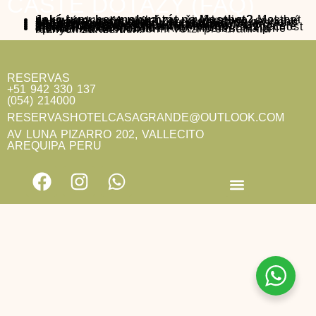
ČASTÉ DOTAZY (FAQ)
Jaké typy her mohu hrát na Mostbet?
Mostbet nabízí automaty, stolní hry, živé kasino, sázkové hry a více.
Jak mohu začít hrát?
Zaregistrujte se na webu Mostbet, získejte bonus a začněte hrát vybrané hry.
Jsou hry na Mostbet spravedlivé?
Ano, Mostbet dodržuje vysoké standardy kasino regulací a nabízí spravedlivé hry.
Jaké jsou výhody hraní v Mostbet?
Uživatelé si mohou užít rozmanité hry, bonusy, bezpečnost a mobilní přístup.
Mohu hrát na mobilu?
Ano, Mostbet má plně optimalizovanou mobilní verzi pro hraní na různých zařízeních.
RESERVAS
+51 942 330 137
(054) 214000
RESERVASHOTELCASAGRANDE@OUTLOOK.COM
AV LUNA PIZARRO 202, VALLECITO
AREQUIPA PERU