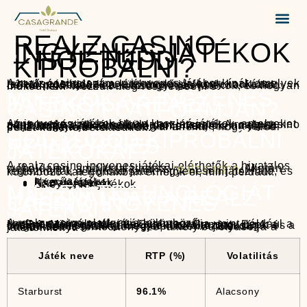
REALZ CASINO
INGYENES JÁTÉKOK
– HOL TUDD
KIPRÓBÁLNI?
A realz casino számos ingyenes játékot kínál, amelyek lehetőséget adnak a játékosoknak, hogy kockázat nélkül próbálják ki a különböző játékmechanikákat. De hol találhatók ezek az ingyenes játékok, és hogyan működnek? Nézzük meg részletesen!
MIK AZOK AZ INGYENES
JÁTÉKOK A REALZ
CASINO PLATFORMJÁN?
Az ingyenes játékok olyan kaszinó játékok, amelyeket pénz kockáztatása nélkül lehet játszani. A realz casino platformján ezek általában demo verziók, amelyek célja, hogy a játékosok megismerkedjenek a játék mechanikájával és funkcióival anélkül, hogy valódi pénzt kellene befektetniük.
HOL TUDOD KIPRÓBÁLNI
AZ INGYENES
JÁTÉKOKAT?
A realz casino ingyenes játékai elérhetők a hivatalos
weboldalon, amit itt találhatsz:
realz casino
. Miután
regisztráltál, a legtöbb játék ingyenesen játszható, és különböző kategóriákban érhetők el, mint például:
Nyerőgépek
Asztali játékok
Kártyajátékok
Live dealer játékok
MILYEN TECHNOLÓGIÁT
HASZNÁLNAK A REALZ
CASINO INGYENES
JÁTÉKAI?
A realz casino platformja különböző szoftverszolgáltatók játékait integrálja, mint például a NetEnt, Microgaming és Evolution Gaming. Ezek a szolgáltatók biztosítják a játékok változatosságát és a magas szintű grafikai megjelenítést. A játékok volatilitása is fontos tényező, amely befolyásolja a játékélményt:
Játék neve
RTP (%)
Volatilitás
Starburst
96.1%
Alacsony