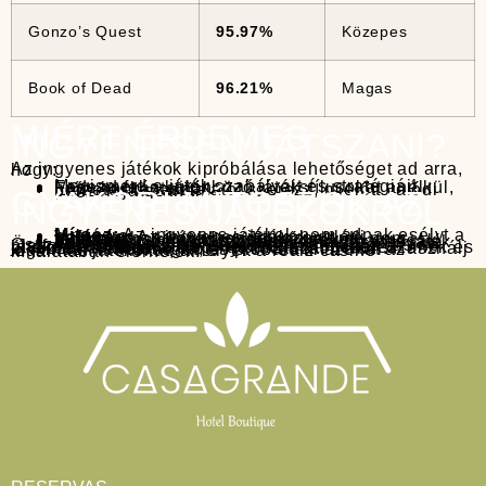
Gonzo’s Quest
95.97%
Közepes
Book of Dead
96.21%
Magas
MIÉRT ÉRDEMES
INGYENESEN JÁTSZANI?
Az ingyenes játékok kipróbálása lehetőséget ad arra, hogy:
Megismerd a játék szabályait és stratégiáit.
Fedezd fel a különböző játékstílusokat anélkül, hogy kockáztatnál.
Előzetes tapasztalatot szerezz, mielőtt valódi pénzért játszanál.
GYAKORI MÍTOSZOK AZ
INGYENES JÁTÉKOKRÓL
Mítosz:
Az ingyenes játékok nem adnak esélyt a nyerésre.
Valóság:
Az ingyenes játékok valódi játékmechanikával rendelkeznek, de nem tartalmaznak valódi nyereményeket.
Mítosz:
Az ingyenes játékok csak unalmasak.
Valóság:
Számos izgalmas és változatos játék érhető el, amelyek szórakoztatóak és kihívást jelentenek.
Összegzésként az ingyenes játékok a realz casino platformján nagyszerű lehetőséget kínálnak a játékosok számára, hogy tapasztalatot szerezzenek és élvezzék a kaszinó élményt kockázat nélkül. Használj ki minden lehetőséget, és próbáld ki azokat az izgalmas játékokat, amelyek a realz casino kínálatában elérhetők!