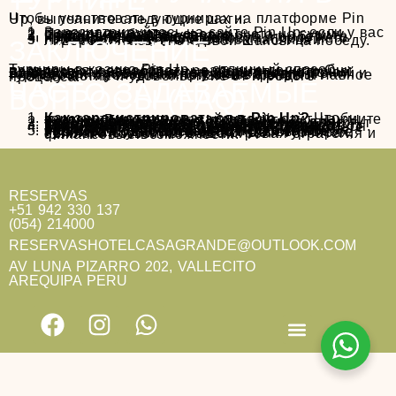
Чтобы участвовать в турнирах на платформе Pin Up, выполните следующие шаги:
Зарегистрируйтесь на сайте Pin Up, если у вас еще нет аккаунта.
Пополните баланс своего счета на сумму, необходимую для участия.
Перейдите в раздел турниров и выберите интересующий вас турнир.
Проверьте правила и условия, после чего нажмите кнопку участия.
Начните играть и следите за таблицей лидеров, чтобы знать свои шансы на победу.
ЗАКЛЮЧЕНИЕ
Турниры в казино Pin Up — отличный способ развлечься и заработать реальные деньги. Они предлагают разнообразные форматы, которые подходят как новичкам, так и опытным игрокам. Выбор турнира зависит от ваших предпочтений и готовности к риску. Важно учитывать типы турниров, их условия и призовые фонды. Главное — это участие и удовольствие от игрового процесса!
ЧАСТО ЗАДАВАЕМЫЕ
ВОПРОСЫ (FAQ)
Как зарегистрироваться в Pin Up?
Чтобы зарегистрироваться, зайдите на сайт, нажмите кнопку «Регистрация» и следуйте инструкциям.
Есть ли возрастные ограничения для участия в турнирах?
Да, участниками могут быть только лица старше 18 лет.
Какой минимальный размер ставки в турнирах?
Минимальная ставка зависит от конкретного турнира и может варьироваться.
Как узнать о новых турнирах?
Вы можете подписаться на рассылку от Pin Up или регулярно проверять раздел турниров на сайте.
Могу ли я участвовать в нескольких турнирах одновременно?
Да, вы можете принимать участие в нескольких турнирах, если это позволяет ваша игровая стратегия и финансовые возможности.
RESERVAS
+51 942 330 137
(054) 214000
RESERVASHOTELCASAGRANDE@OUTLOOK.COM
AV LUNA PIZARRO 202, VALLECITO
AREQUIPA PERU