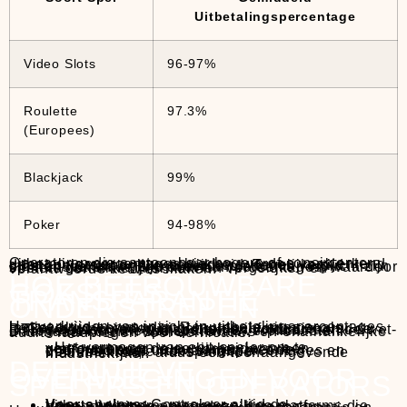
Uitbetalingspercentage
Video Slots
96-97%
Roulette
97.3%
(Europees)
Blackjack
99%
Poker
94-98%
Operatoren die aantoonbaar hogere of consistentere uitbetalingspercentages bieden, worden vaak erkend door spelers voor hun eerlijkheid. Tegelijkertijd moeten wettelijk gereguleerde platforms verplicht zijn om transparant te zijn over hun percentages, waardoor spelers gemakkelijker kunnen vergelijken en verantwoorde keuzes maken.
HOE BETROUWBARE
GOKSITES
TRANSPARANTIE
ONDERSTREPEN
Het verkrijgen van inzicht in uitbetalingspercentages is niet altijd eenvoudig. Reputabele sites zoals LeCowboy.nl bieden uitgebreide informatie over de RTP-waarden van hun spellen en voldoen aan de wet- en regelgeving die transparantie verplicht stelt. Daarnaast kunnen spelers reviews en onafhankelijke audits raadplegen voor verificatie.
«Het vermogen van een speler om te vertrouwen op de eerlijkheid van een platform hangt nauw samen met de openheid over uitbetalingspercentages en de beschikbare transparantie-instrumenten,» aldus een toonaangevende industriekijker.
DEFINITIEVE
OVERWEGINGEN VOOR
SPELERS EN OPERATORS
Voor spelers:
Controleer altijd de uitbetalingspercentages en kies platforms die openheid bieden over deze data.