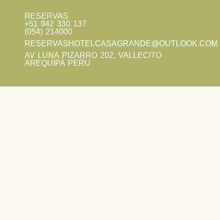
RESERVAS
+51 942 330 137
(054) 214000
RESERVASHOTELCASAGRANDE@OUTLOOK.COM
AV LUNA PIZARRO 202, VALLECITO
AREQUIPA PERU