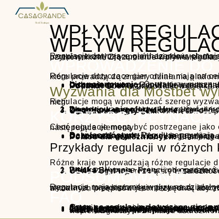
WPŁYW REGULACJ
WPŁYW REGULACJ
Regulacje dotyczące gier hazardowych mają znaczący wpływ na funkcjonowanie platformy Mostbet. W artykule tym omówimy, w jaki spo
WPROWADZENIE DO 
Regulacje dotyczące gier online mają na celu zapewnienie uczciwości, bezpieczeństwa oraz ochro
Licencjonowanie:
Operatorzy muszą u
Ochrona graczy:
Regulacje często na
Odpowiedzialne gry:
Wiele regulacji
Podatki:
Obowiązki podatkowe są kolej
Wyzwania dla Mostbet wyn
Regulacje mogą wprowadzać szereg wyzwań dla platformy Mostbet, zmuszając ją do dostosowania swojego modelu biznesowego. Oto niektóre z nich:
Dostosowanie oferty:
Muszą być wprow
Wysokie koszty:
Uzyskanie licencji i
Ograniczenia geograficzne:
Niektóre 
Zarządzanie ryzykiem:
Konieczność pr
KORZYŚCI PŁYNĄCE
Choć regulacje mogą być postrzegane jako obciążenie dla operatorów, przynoszą one także szereg korzyści dla graczy. Warto zwrócić uwagę na następujące elementy:
Bezpieczeństwo:
Reguły zapewniają, ż
Ochrona danych:
Wszelkie regulacje
Uczciwość gry:
Na mocy regulacji ope
Pomoc dla uzależnionych:
Elementy o
Przykłady regulacji w różnych 
Różne kraje wprowadzają różne regulacje dl
Polska:
Wymaga licencji od operatorów
Wielka Brytania:
Prawo o hazardzie z 
USA:
Regulacje różnią się w zależnoś
PODSUMOWANIE
Regulacje mają ogromny wpływ na działalność Mostbet, kształtując również doświadczenia graczy na platformie. Mimo że mogą one stwa
FAQ
Czym są regulacje dotyczące gier on
Regulacje to przepisy prawne, które określają zasady działania platform hazardowych, chroniąc graczy i zapewni
Jakie korzyści przynoszą regulacje 
Jakie są najważniejsze wyzwania dl
Czy wszystkie kraje mają takie same
Nie, regulacje różnią się w zależności od kraju, co może wpływać na działanie platform takich jak Mostbet.
Jakie działania podejmuje Mostbet 
Mostbet stosuje elementy odpowiedzialnego hazardu, aby wspierać graczy w unikaniu